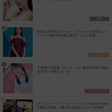
美容
MERCURYDUO×ハリー・ポッターの特別コレク
ション♡魔法界を纏う限定アイテム登場
ファッション
小倉唯の写真集『ゆいま～る』発売♡沖縄で魅せ
る30代への新たな一歩
ライフスタイル
クリスピー・クリーム・ドーナツにHarry Potter
の魔法が到来！4寮を彩る限定スイーツが発売