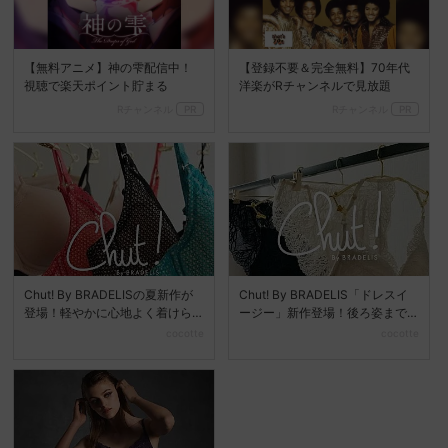
【無料アニメ】神の雫配信中！
【登録不要＆完全無料】70年代
視聴で楽天ポイント貯まる
洋楽がRチャンネルで見放題
Rチャンネル
PR
Rチャンネル
PR
Chut! By BRADELISの夏新作が
Chut! By BRADELIS「ドレスイ
登場！軽やかに心地よく着けら
ージー」新作登場！後ろ姿まで
れる新ラ...
美しいノ...
cocotte
cocotte