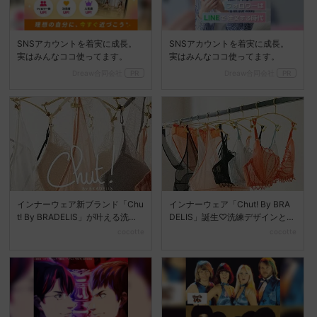
SNSアカウントを着実に成長。
SNSアカウントを着実に成長。
実はみんなココ使ってます。
実はみんなココ使ってます。
Dreaw合同会社
PR
Dreaw合同会社
PR
インナーウェア新ブランド「Chu
インナーウェア「Chut! By BRA
t! By BRADELIS」が叶える洗練
DELIS」誕生♡洗練デザインと快
美♡
適な着...
cocotte
cocotte