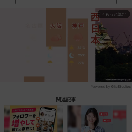
もっと読む
arrow_forward_ios
Powered by 
GliaStudios
Mute
関連記事