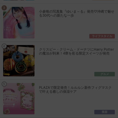
小倉唯の写真集『ゆいま～る』発売♡沖縄で魅せ
る30代への新たな一歩
ライフスタイル
クリスピー・クリーム・ドーナツにHarry Potter
の魔法が到来！4寮を彩る限定スイーツが発売
グルメ
PLAZAで限定発売！ルルルン新作フィグマスク
で叶える癒しの保湿ケア
美容