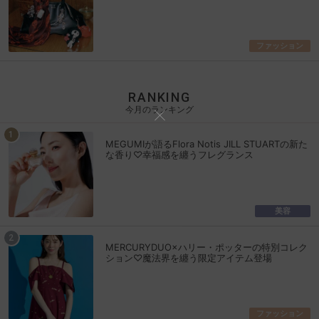
ファッション
RANKING
今月のランキング
MEGUMIが語るFlora Notis JILL STUARTの新た
な香り♡幸福感を纏うフレグランス
美容
MERCURYDUO×ハリー・ポッターの特別コレク
ション♡魔法界を纏う限定アイテム登場
ファッション