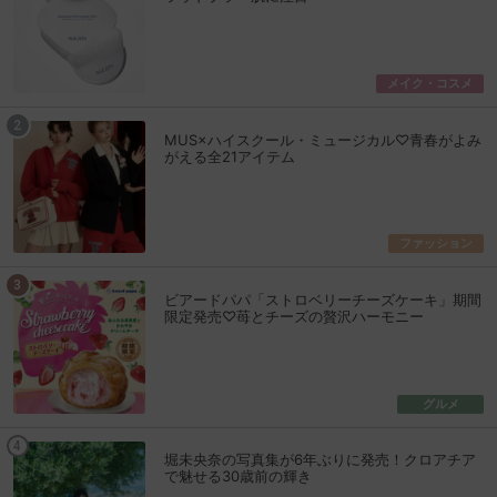
メイク・コスメ
MUS×ハイスクール・ミュージカル♡青春がよみ
がえる全21アイテム
ファッション
ビアードパパ「ストロベリーチーズケーキ」期間
限定発売♡苺とチーズの贅沢ハーモニー
グルメ
堀未央奈の写真集が6年ぶりに発売！クロアチア
で魅せる30歳前の輝き