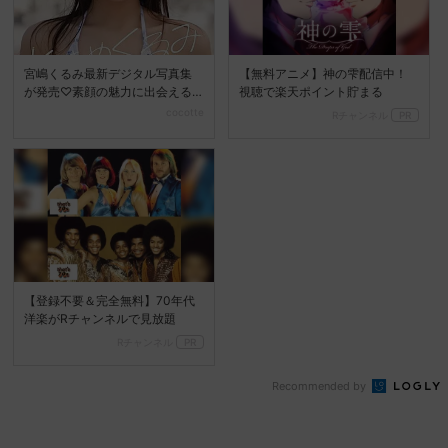
宮嶋くるみ最新デジタル写真集
【無料アニメ】神の雫配信中！
が発売♡素顔の魅力に出会える
視聴で楽天ポイント貯まる
『ときめくるみ』
cocotte
Rチャンネル
PR
【登録不要＆完全無料】70年代
洋楽がRチャンネルで見放題
Rチャンネル
PR
Recommended by