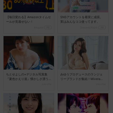
【毎日変わる】Amazonタイムセ
SNSアカウントを着実に成長。
ールが見逃せない！
実はみんなココ使ってます。
Amazon
PR
Dreaw合同会社
PR
ちとせよしの×デジタル写真集
みゆうプロデュースのランジェ
『夏色かえり道』懐かしさ漂う
リーブランドが集結！Mivera＆P
夏の美しさを堪能
OPUP STO...
cocotte
cocotte