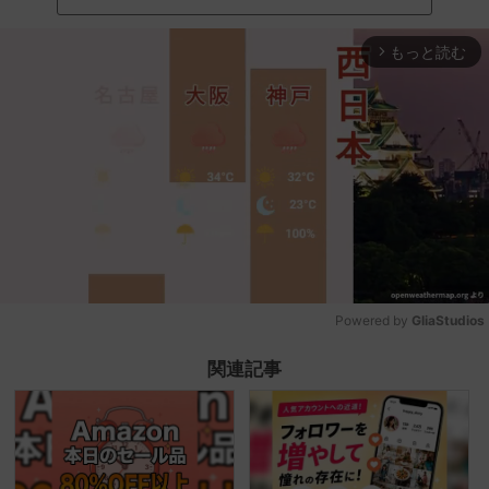
もっと読む
arrow_forward_ios
Powered by 
GliaStudios
Mute
関連記事