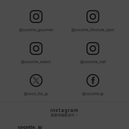
@cocotte_gourmet
@cocotte_lifestyle_spot
@cocotte_select
@cocotte_nail
@coco_tte_jp
@cocotte.jp
instagram
最新情報配信中！
cocotte_jp