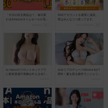
「今日の目玉商品は？」毎日変
SNSアカウントを着実に成長。
わるAmazonタイムセールが見逃
実はみんなココ使ってます。
せない
Amazon
PR
Dreaw合同会社
PR
tu-hacciのフロントホックブラ
みゆうプロデュースMivera &が1
に新色登場♡美胸を叶える全7色
周年！夏を彩る新作ランジェリ
展開へ
ーコレクション...
cocotte
cocotte