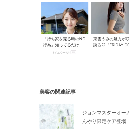
新...
きめくるみ』
「持ち家を売る時のNG
東雲うみの魅力が
行為」知ってるだけで
誇る♡『FRIDAY G
得する事とは
2026 Summer』豪華
(イエウール)
PR
美容の関連記事
ジョンマスターオー
んやり限定ケア登場