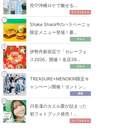
売♡沖縄ロケで魅せる…
ライフスタイル
Shake Shack®のハラペーニョ
限定メニュー登場！夏…
グルメ
伊勢丹新宿店で「カレーフェ
ス2026」開催！名店38…
グルメ
TREASURE×MENOKIN限定キ
ャンペーン開催！ヨントン…
美容
川名凜のカエル愛が詰まった
初フォトブック発売！…
ライフスタイル