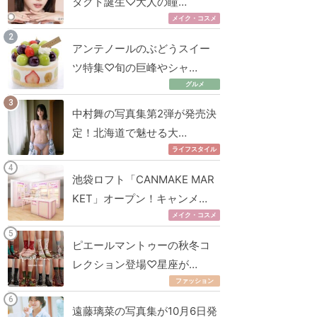
タクト誕生♡大人の瞳…
メイク・コスメ
アンテノールのぶどうスイー
ツ特集♡旬の巨峰やシャ…
グルメ
中村舞の写真集第2弾が発売決
定！北海道で魅せる大…
ライフスタイル
池袋ロフト「CANMAKE MAR
KET」オープン！キャンメ…
メイク・コスメ
ピエールマントゥーの秋冬コ
レクション登場♡星座が…
ファッション
遠藤璃菜の写真集が10月6日発