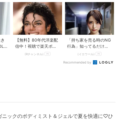
目
咲き
【無料】80年代洋楽配
「持ち家を売る時のNG
OLD
信中！視聴で楽天ポイ
行為」知ってるだけで
...
ント貯まる
得する事とは
(Rチャンネル)
(イエウール)
PR
PR
Recommended by
ガニックのボディミスト＆ジェルで夏を快適に♡ひ