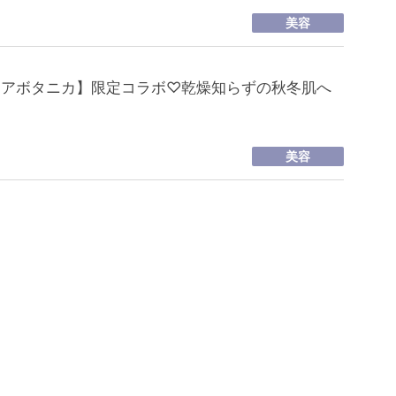
美容
ジアボタニカ】限定コラボ♡乾燥知らずの秋冬肌へ
美容