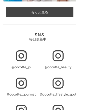
もっと見る
SNS
毎日更新中！
@cocotte_jp
@cocotte_beauty
@cocotte_gourmet
@cocotte_lifestyle_spot