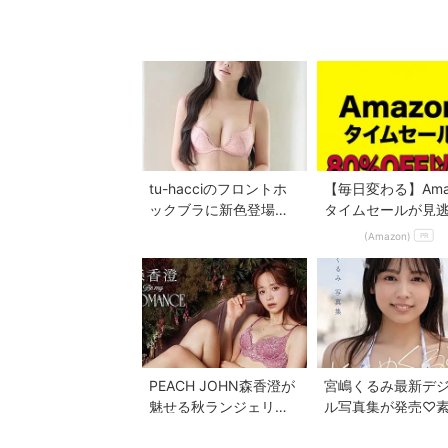
tu-hacciのフロントホ
【毎日変わる】Ama
ックブラに新色登場♡
タイムセールが見
美胸を叶える全7色展開
ない！
(Amazon)
PR
へ
PEACH JOHN森香澄が
宮嶋くるみ最新デ
魅せる秋ランジェリー
ル写真集が発売♡
「Be my ROMANCE」
の魅力に出会える