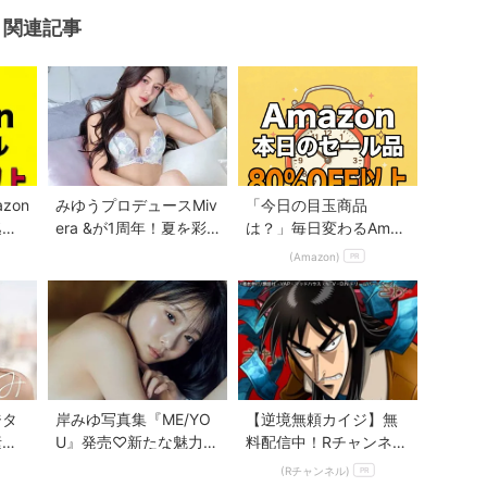
関連記事
Mute
zon
みゆうプロデュースMiv
「今日の目玉商品
逃せ
era &が1周年！夏を彩
は？」毎日変わるAmaz
る新作ランジェリーコ
onタイムセールが見逃
(Amazon)
PR
レクション...
せない
ジタ
岸みゆ写真集『ME/YO
【逆境無頼カイジ】無
素顔
U』発売♡新たな魅力を
料配信中！Rチャンネル
『と
解放した2nd写真集に注
なら登録不要！
(Rチャンネル)
PR