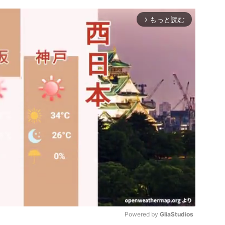
もっと読む
arrow_forward_ios
Powered by 
GliaStudios