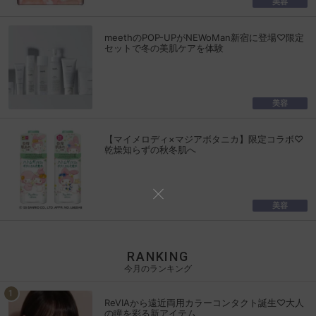
美容
meethのPOP-UPがNEWoMan新宿に登場♡限定
セットで冬の美肌ケアを体験
美容
【マイメロディ×マジアボタニカ】限定コラボ♡
乾燥知らずの秋冬肌へ
美容
RANKING
今月のランキング
ReVIAから遠近両用カラーコンタクト誕生♡大人
の瞳を彩る新アイテム