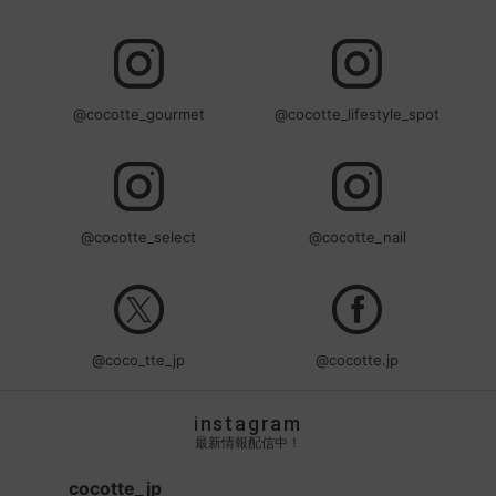
@cocotte_gourmet
@cocotte_lifestyle_spot
@cocotte_select
@cocotte_nail
@coco_tte_jp
@cocotte.jp
instagram
最新情報配信中！
cocotte_jp