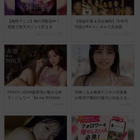
【無料アニメ】神の雫配信中！
【登録不要＆完全無料】70年代
視聴で楽天ポイント貯まる
洋楽がRチャンネルで見放題
Rチャンネル
PR
Rチャンネル
PR
PEACH JOHN森香澄が魅せる秋
宮嶋くるみ最新デジタル写真集
ランジェリー「Be my ROMANC
が発売♡素顔の魅力に出会える
E」新...
『ときめくるみ』
cocotte
cocotte