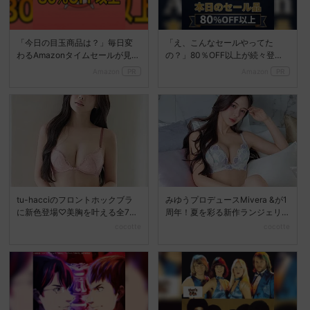
「今日の目玉商品は？」毎日変
「え、こんなセールやってた
わるAmazonタイムセールが見逃
の？」80％OFF以上が続々登
せない
場！Amazonの本気が...
Amazon
PR
Amazon
PR
tu-hacciのフロントホックブラ
みゆうプロデュースMivera &が1
に新色登場♡美胸を叶える全7色
周年！夏を彩る新作ランジェリ
展開へ
ーコレクション...
cocotte
cocotte