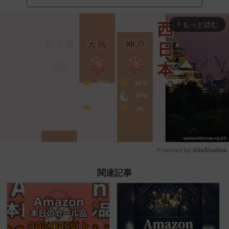
もっと読む
arrow_forward_ios
Powered by 
GliaStudios
Mute
関連記事