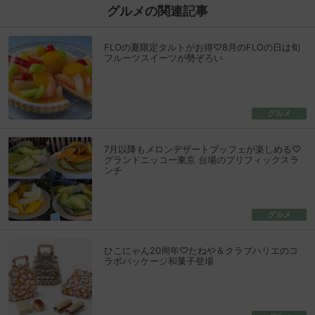
グルメの関連記事
FLOの夏限定タルトがお得♡8月のFLOの日は旬
フルーツスイーツが勢ぞろい
グルメ
7月以降もメロンデザートブッフェが楽しめる♡
グランドニッコー東京 台場のプリフィックスラ
ンチ
グルメ
ひこにゃん20周年♡たねや＆クラブハリエのコ
ラボパッケージ和菓子登場