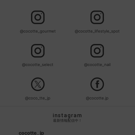
@cocotte_gourmet
@cocotte_lifestyle_spot
@cocotte_select
@cocotte_nail
@coco_tte_jp
@cocotte.jp
instagram
最新情報配信中！
cocotte_jp