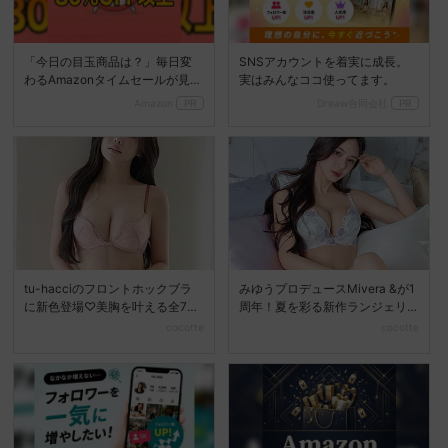
「今日の目玉商品は？」毎日変
SNSアカウントを着実に成長。
わるAmazonタイムセールが見逃
実はみんなココ使ってます。
せない
Amazon
PR
Dreaw合同会社
PR
tu-hacciのフロントホックブラ
みゆうプロデュースMivera &が1
に新色登場♡美胸を叶える全7色
周年！夏を彩る新作ランジェリ
展開へ
ーコレクション...
cocotte
cocotte