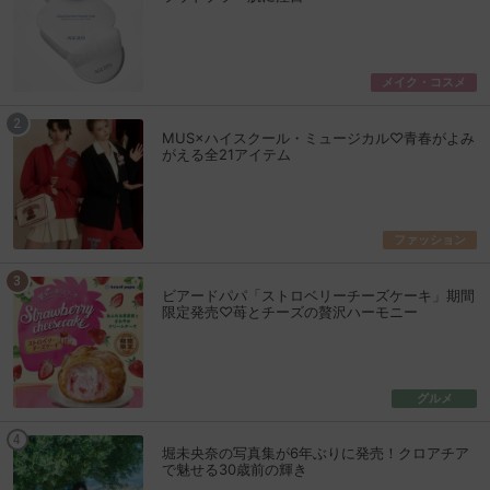
メイク・コスメ
MUS×ハイスクール・ミュージカル♡青春がよみ
がえる全21アイテム
ファッション
ビアードパパ「ストロベリーチーズケーキ」期間
限定発売♡苺とチーズの贅沢ハーモニー
グルメ
堀未央奈の写真集が6年ぶりに発売！クロアチア
で魅せる30歳前の輝き