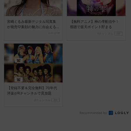
宮嶋くるみ最新デジタル写真集
【無料アニメ】神の雫配信中！
が発売♡素顔の魅力に出会える
視聴で楽天ポイント貯まる
『ときめくるみ』
cocotte
Rチャンネル
PR
【登録不要＆完全無料】70年代
洋楽がRチャンネルで見放題
Rチャンネル
PR
Recommended by