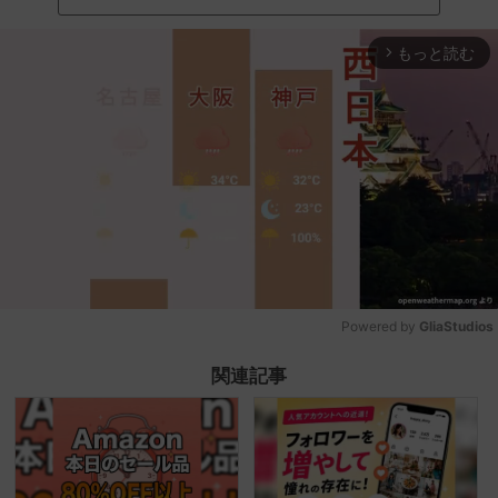
もっと読む
arrow_forward_ios
Powered by 
GliaStudios
Mute
関連記事