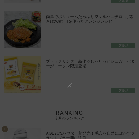
グルメ
肉厚でボリュームたっぷり♡マルハニチロ｢月花
さば水煮缶｣を使ったアレンジレシピ
グルメ
ブラックサンダー新作♡しゃりっとシュガーバタ
ーがローソン限定登場
グルメ
RANKING
今月のランキング
AGE20’Sパウダー新発売！毛穴を自然にぼかすク
ラウドブラー肌に注目