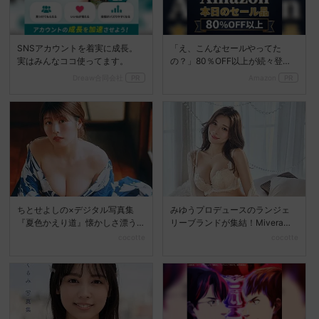
SNSアカウントを着実に成長。
「え、こんなセールやってた
実はみんなココ使ってます。
の？」80％OFF以上が続々登
場！Amazonの本気が...
Dreaw合同会社
PR
Amazon
PR
ちとせよしの×デジタル写真集
みゆうプロデュースのランジェ
『夏色かえり道』懐かしさ漂う
リーブランドが集結！Mivera＆P
夏の美しさを堪能
OPUP STO...
cocotte
cocotte