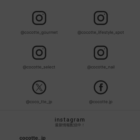
@cocotte_gourmet
@cocotte_lifestyle_spot
@cocotte_select
@cocotte_nail
@coco_tte_jp
@cocotte.jp
instagram
最新情報配信中！
cocotte_jp