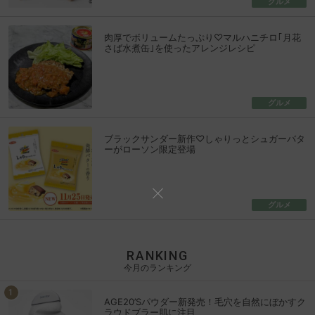
グルメ
肉厚でボリュームたっぷり♡マルハニチロ｢月花
さば水煮缶｣を使ったアレンジレシピ
グルメ
ブラックサンダー新作♡しゃりっとシュガーバタ
ーがローソン限定登場
グルメ
RANKING
今月のランキング
AGE20’Sパウダー新発売！毛穴を自然にぼかすク
ラウドブラー肌に注目