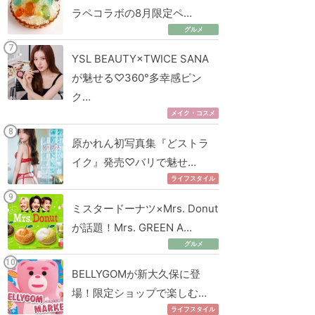
ラペコラボの8月限定ペ…
グルメ
YSL BEAUTY×TWICE SANA
が魅せる♡360°多幸感ピン
ク…
メイク・コスメ
原かれん初写真集『どストラ
イク』発売♡バリで魅せ…
ライフスタイル
ミスタードーナツ×Mrs. Donut
が話題！Mrs. GREEN A…
グルメ
BELLYGOMが新大久保に登
場！限定ショップで楽しむ…
ライフスタイル