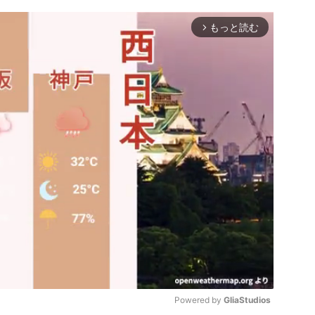
もっと読む
arrow_forward_ios
Powered by 
GliaStudios