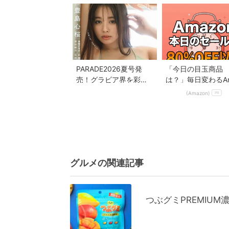
美しさを堪能
新...
PARADE2026夏号発
「今日の目玉商品
売！グラビア界を彩る
は？」毎日変わるA
人気者7人の魅力が満載
onタイムセールが
(Amazon)
PR
せない
グルメの関連記事
つぶグミPREMIU