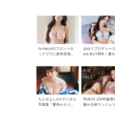
tu-hacciのフロントホ
みゆうプロデュース
ックブラに新色登場♡
era &が1周年！夏
美胸を叶える全7色展開
る新作ランジェリ
へ
レクション...
ちとせよしの×デジタル
PEACH JOHN森
写真集『夏色かえり
魅せる秋ランジェ
道』懐かしさ漂う夏の
「Be my ROMANC