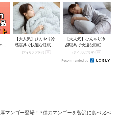
onの本気が...
きめくるみ』
【大人気】ひんやり冷
【大人気】ひんやり冷
maz
感寝具で快適な睡眠を
感寝具で快適な睡眠を
見逃
あなたに。
あなたに。
(アイリスプラザ)
(アイリスプラザ)
PR
PR
Recommended by
M濃厚マンゴー登場！3種のマンゴーを贅沢に食べ比べ