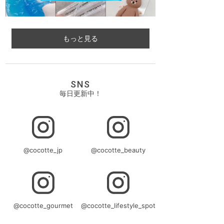
もっと見る
SNS
毎日更新中！
@cocotte_jp
@cocotte_beauty
@cocotte_gourmet
@cocotte_lifestyle_spot