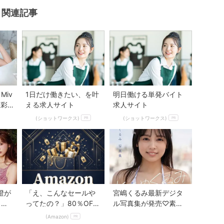
関連記事
Mute
Miv
1日だけ働きたい、を叶
明日働ける単発バイト
を彩
える求人サイト
求人サイト
ーコ
(ショットワークス)
(ショットワークス)
PR
PR
香澄が
「え、こんなセールや
宮嶋くるみ最新デジタ
リー
ってたの？」80％OFF
ル写真集が発売♡素顔
E」
以上が続々登場！Amaz
の魅力に出会える『と
(Amazon)
PR