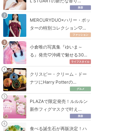
L STUARTの新たな香り…
美容
MERCURYDUO×ハリー・ポッ
ターの特別コレクション♡…
ファッション
小倉唯の写真集『ゆいま～
る』発売♡沖縄で魅せる30…
ライフスタイル
クリスピー・クリーム・ドー
ナツにHarry Potterの…
グルメ
PLAZAで限定発売！ルルルン
新作フィグマスクで叶え…
美容
食べる誕生石が再販決定！ハ