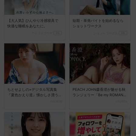
【大人気】ひんやり冷感寝具で
短期・単発バイトを始めるなら
快適な睡眠をあなたに。
ショットワークス
アイリスプラザ
PR
ショットワークス
PR
ちとせよしの×デジタル写真集
PEACH JOHN森香澄が魅せる秋
『夏色かえり道』懐かしさ漂う
ランジェリー「Be my ROMANC
夏の美しさを堪能
E」新...
cocotte
cocotte