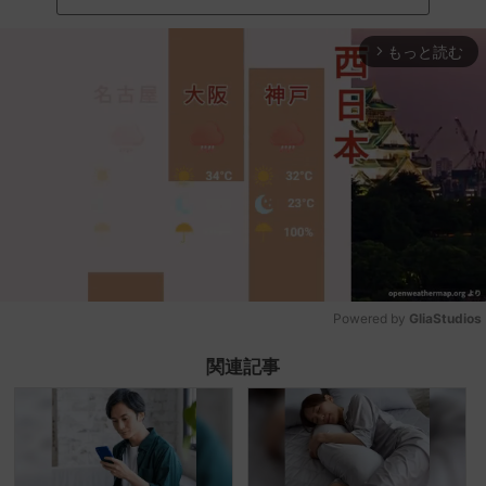
もっと読む
arrow_forward_ios
Powered by 
GliaStudios
Mute
関連記事