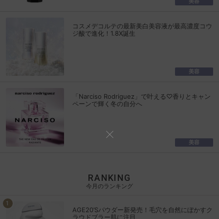
美容
コスメデコルテの最新美白美容液が最高濃度コウ
ジ酸で進化！1.8X誕生
美容
「Narciso Rodriguez」で叶える♡香りとキャン
ペーンで輝く冬の自分へ
美容
RANKING
今月のランキング
AGE20’Sパウダー新発売！毛穴を自然にぼかすク
ラウドブラー肌に注目