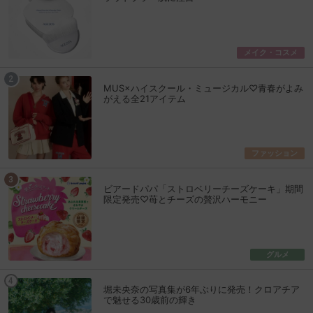
メイク・コスメ
MUS×ハイスクール・ミュージカル♡青春がよみ
がえる全21アイテム
ファッション
ビアードパパ「ストロベリーチーズケーキ」期間
限定発売♡苺とチーズの贅沢ハーモニー
グルメ
堀未央奈の写真集が6年ぶりに発売！クロアチア
で魅せる30歳前の輝き