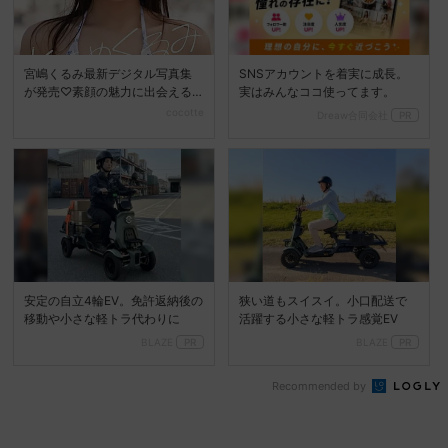
宮嶋くるみ最新デジタル写真集
SNSアカウントを着実に成長。
が発売♡素顔の魅力に出会える
実はみんなココ使ってます。
『ときめくるみ』
cocotte
Dreaw合同会社
PR
安定の自立4輪EV。免許返納後の
狭い道もスイスイ。小口配送で
移動や小さな軽トラ代わりに
活躍する小さな軽トラ感覚EV
BLAZE
PR
BLAZE
PR
Recommended by