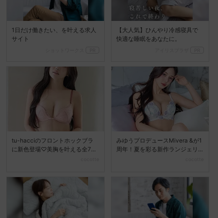
1日だけ働きたい、を叶える求人
【大人気】ひんやり冷感寝具で
サイト
快適な睡眠をあなたに。
ショットワークス
PR
アイリスプラザ
PR
tu-hacciのフロントホックブラ
みゆうプロデュースMivera &が1
に新色登場♡美胸を叶える全7色
周年！夏を彩る新作ランジェリ
展開へ
ーコレクション...
cocotte
cocotte