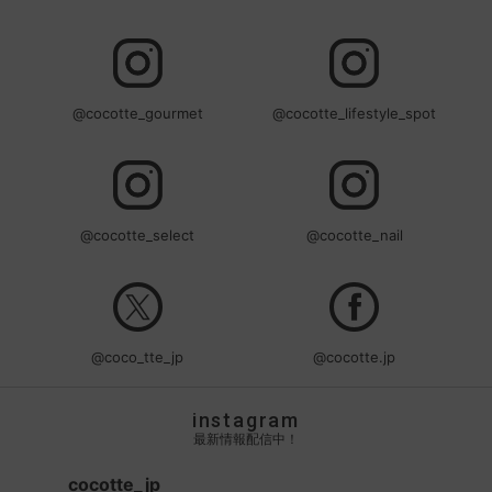
@cocotte_gourmet
@cocotte_lifestyle_spot
@cocotte_select
@cocotte_nail
@coco_tte_jp
@cocotte.jp
instagram
最新情報配信中！
cocotte_jp