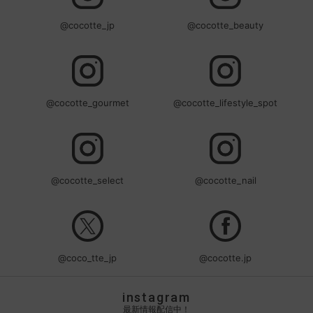
@cocotte_jp
@cocotte_beauty
@cocotte_gourmet
@cocotte_lifestyle_spot
@cocotte_select
@cocotte_nail
@coco_tte_jp
@cocotte.jp
instagram
最新情報配信中！