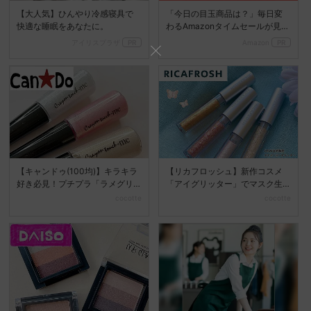
【大人気】ひんやり冷感寝具で
「今日の目玉商品は？」毎日変
快適な睡眠をあなたに。
わるAmazonタイムセールが見逃
せない
アイリスプラザ
PR
Amazon
PR
【キャンドゥ(100均)】キラキラ
【リカフロッシュ】新作コスメ
好き必見！プチプラ「ラメグリ
「アイグリッター」でマスク生
ッター」をレビュー...
活でも輝く目元を♡
cocotte
cocotte