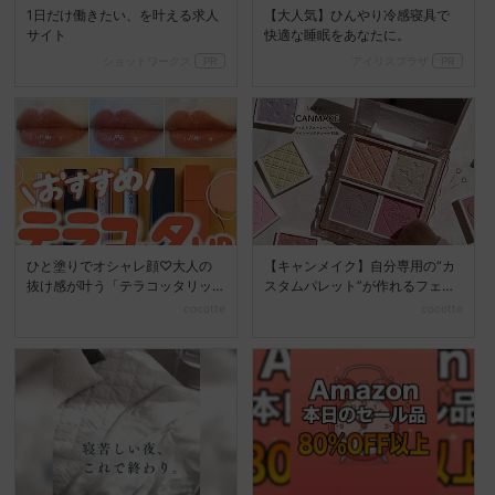
1日だけ働きたい、を叶える求人
【大人気】ひんやり冷感寝具で
サイト
快適な睡眠をあなたに。
ショットワークス
PR
アイリスプラザ
PR
ひと塗りでオシャレ顔♡大人の
【キャンメイク】自分専用の“カ
抜け感が叶う「テラコッタリッ
スタムパレット”が作れるフェイ
プ」6選
スカラーが誕生♡
cocotte
cocotte