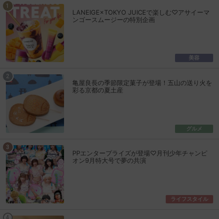
LANEIGE×TOKYO JUICEで楽しむ♡アサイーマ
ンゴースムージーの特別企画
美容
亀屋良長の季節限定菓子が登場！五山の送り火を
彩る京都の夏土産
グルメ
PPエンタープライズが登場♡月刊少年チャンピ
オン9月特大号で夢の共演
ライフスタイル