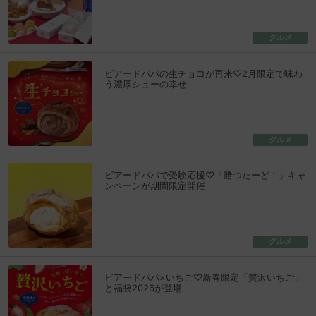
グルメ
ビアードパパの生チョコが再来♡2月限定で味わ
う濃厚シューの幸せ
グルメ
ビアードパパで受験応援♡「勝つたーど！」キャ
ンペーンが期間限定開催
グルメ
ビアードパパ×いちご♡新春限定「贅沢いちご」
と福袋2026が登場