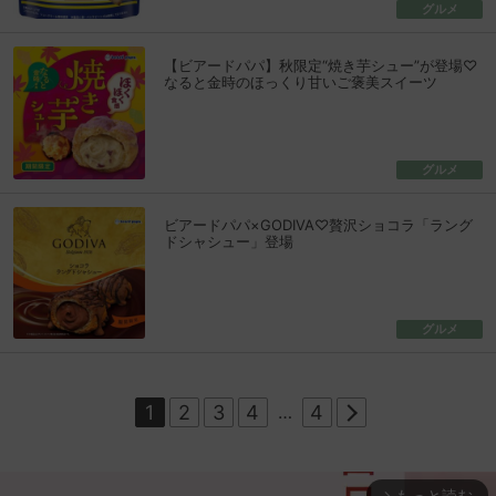
グルメ
【ビアードパパ】秋限定“焼き芋シュー”が登場♡
なると金時のほっくり甘いご褒美スイーツ
グルメ
ビアードパパ×GODIVA♡贅沢ショコラ「ラング
ドシャシュー」登場
グルメ
1
2
3
4
…
4
もっと読む
arrow_forward_ios