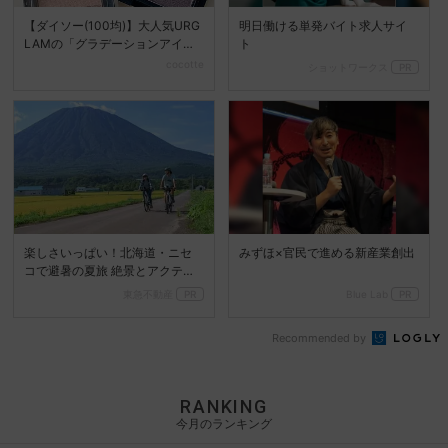
【ダイソー(100均)】大人気URG
明日働ける単発バイト求人サイ
LAMの「グラデーションアイシ
ト
ャドウ」で超時...
cocotte
ショットワークス
PR
楽しさいっぱい！北海道・ニセ
みずほ×官民で進める新産業創出
コで避暑の夏旅 絶景とアクティ
ビティが揃う「ニセコ東...
東急不動産
PR
Blue Lab
PR
Recommended by
RANKING
今月のランキング