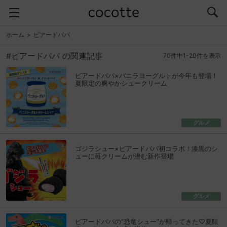
ホーム
ビアードパパ
#ビアードパパ の関連記事
70件中1-20件を表示
ビアードパパ×バニラヨーグルトが今年も登場！
夏限定の爽やかシュークリーム
グルメ
ゴジラシュー×ビアードパパ初コラボ！漆黒のシ
ューに苺クリームが潜む新作登場
グルメ
ビアードパパの“恐竜シュー”が帰ってきた♡夏限