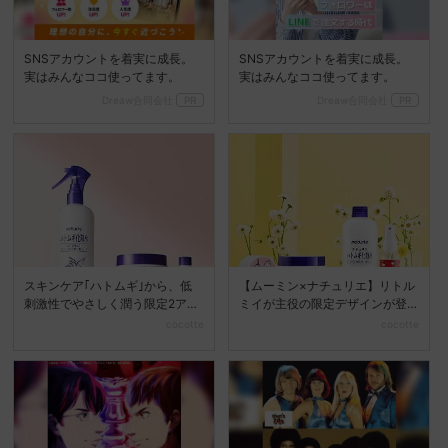
SNSアカウントを着実に成長。
SNSアカウントを着実に成長。
実はみんなココ使ってます。
実はみんなココ使ってます。
Dreaw合同会社
PR
Dreaw合同会社
PR
スキンケア｢ハトムギ｣から、低
【ムーミン×ナチュリエ】リトル
刺激性でやさしく潤う限定2アイ
ミイが主役の限定デザインが登
テムが登場♪
場♡
cocotte
cocotte