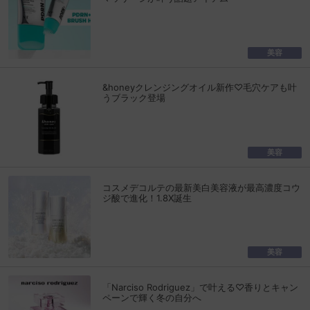
美容
&honeyクレンジングオイル新作♡毛穴ケアも叶
うブラック登場
美容
コスメデコルテの最新美白美容液が最高濃度コウ
ジ酸で進化！1.8X誕生
美容
「Narciso Rodriguez」で叶える♡香りとキャン
ペーンで輝く冬の自分へ