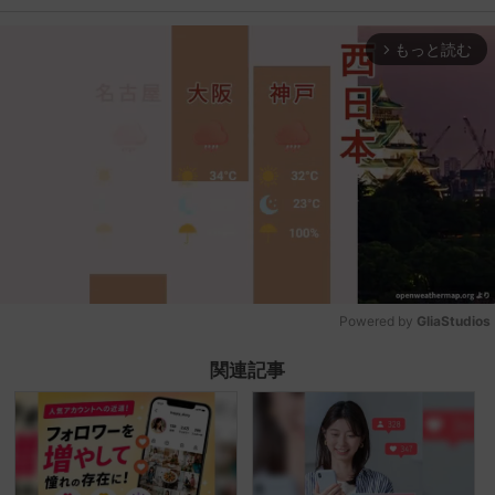
もっと読む
arrow_forward_ios
Powered by 
GliaStudios
Mute
関連記事