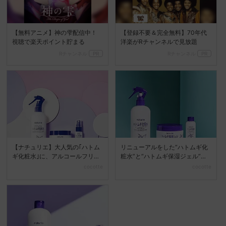
【無料アニメ】神の雫配信中！
【登録不要＆完全無料】70年代
視聴で楽天ポイント貯まる
洋楽がRチャンネルで見放題
Rチャンネル
PR
Rチャンネル
PR
【ナチュリエ】大人気の｢ハトム
リニューアルをした“ハトムギ化
ギ化粧水｣に、アルコールフリー
粧水”と“ハトムギ保湿ジェル”が
&低刺激性の限定品が...
数量限定で登場♡
cocotte
cocotte