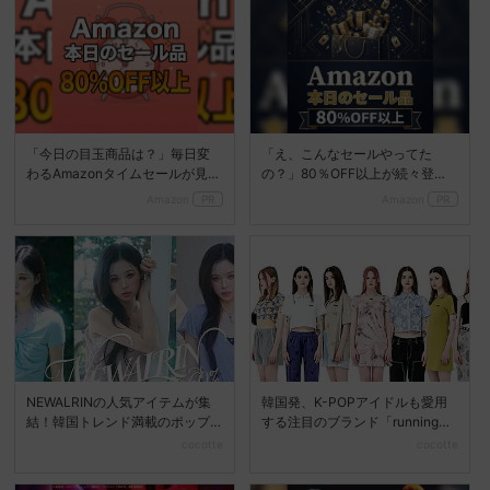
「今日の目玉商品は？」毎日変
「え、こんなセールやってた
わるAmazonタイムセールが見逃
の？」80％OFF以上が続々登
せない
場！Amazonの本気が...
Amazon
PR
Amazon
PR
NEWALRINの人気アイテムが集
韓国発、K-POPアイドルも愛用
結！韓国トレンド満載のポップ
する注目のブランド「runningHI
アップストアを新宿...
GH」がオ...
cocotte
cocotte