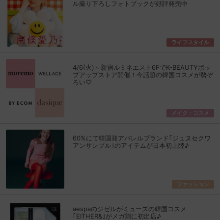
ル撮り下ろしフォトブックが好評発売中
ライフスタイル
4/6(火)～新宿ルミネエスト6FでK-BEAUTYポッ
プアップストア開催！今話題の韓国コスメが勢ぞ
ろい♡
メイク・コスメ
60%にて韓国発アパレルブランド｢ジュヌセクワ
アンサンブル｣のアイテムが日本初上陸♪
ファッション
aespaのジゼルがミューズの韓国コスメ
｢EITHER&｣がメガ割に初出店♪