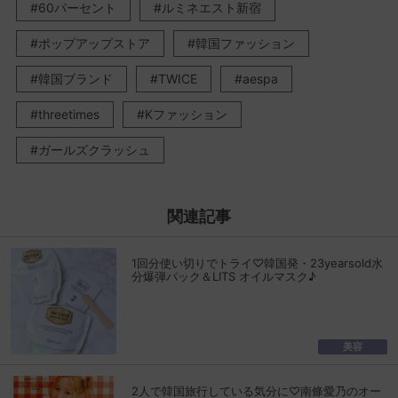
60パーセント
ルミネエスト新宿
ポップアップストア
韓国ファッション
韓国ブランド
TWICE
aespa
threetimes
Kファッション
ガールズクラッシュ
関連記事
1回分使い切りでトライ♡韓国発・23yearsold水
分爆弾パック＆LITS オイルマスク♪
美容
2人で韓国旅行している気分に♡南條愛乃のオー