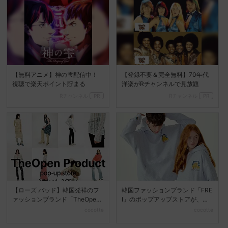
【無料アニメ】神の雫配信中！
【登録不要＆完全無料】70年代
視聴で楽天ポイント貯まる
洋楽がRチャンネルで見放題
Rチャンネル
PR
Rチャンネル
PR
【ローズ バッド】韓国発祥のフ
韓国ファッションブランド「FRE
ァッションブランド「TheOpen
I」のポップアップストアが、伊
Product...
勢丹新宿店にオープ...
cocotte
cocotte