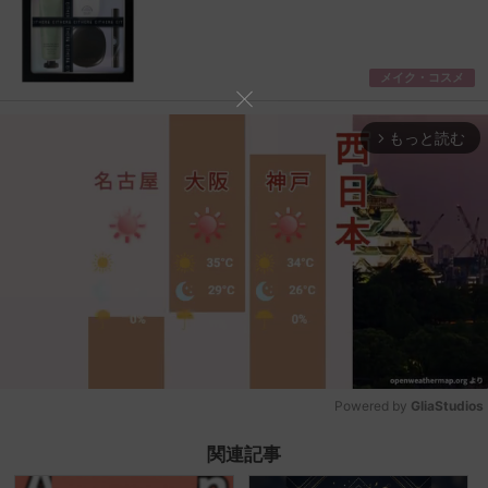
メイク・コスメ
もっと読む
arrow_forward_ios
Powered by 
GliaStudios
Mute
関連記事