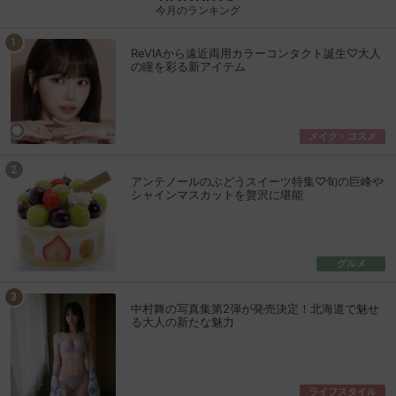
今月のランキング
ReVIAから遠近両用カラーコンタクト誕生♡大人
の瞳を彩る新アイテム
メイク・コスメ
アンテノールのぶどうスイーツ特集♡旬の巨峰や
シャインマスカットを贅沢に堪能
グルメ
中村舞の写真集第2弾が発売決定！北海道で魅せ
る大人の新たな魅力
ライフスタイル