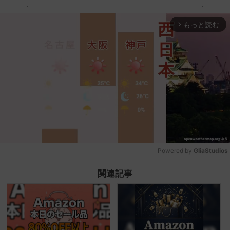
もっと読む
arrow_forward_ios
Powered by 
GliaStudios
Mute
関連記事