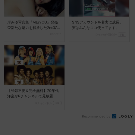
岸みゆ写真集『ME/YOU』発売
SNSアカウントを着実に成長。
♡新たな魅力を解放した2nd写真
実はみんなココ使ってます。
集に注目
cocotte
Dreaw合同会社
PR
【登録不要＆完全無料】70年代
洋楽がRチャンネルで見放題
Rチャンネル
PR
Recommended by