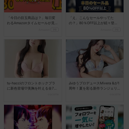
「今日の目玉商品は？」毎日変
「え、こんなセールやってた
わるAmazonタイムセールが見逃
の？」80％OFF以上が続々登
せない
場！Amazonの本気が...
Amazon
PR
Amazon
PR
tu-hacciのフロントホックブラ
みゆうプロデュースMivera &が1
に新色登場♡美胸を叶える全7色
周年！夏を彩る新作ランジェリ
展開へ
ーコレクション...
cocotte
cocotte