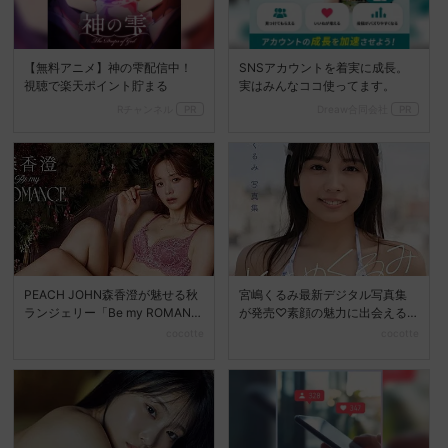
【無料アニメ】神の雫配信中！
SNSアカウントを着実に成長。
視聴で楽天ポイント貯まる
実はみんなココ使ってます。
Rチャンネル
PR
Dreaw合同会社
PR
PEACH JOHN森香澄が魅せる秋
宮嶋くるみ最新デジタル写真集
ランジェリー「Be my ROMANC
が発売♡素顔の魅力に出会える
E」新...
『ときめくるみ』
cocotte
cocotte