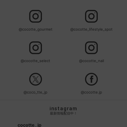
@cocotte_gourmet
@cocotte_lifestyle_spot
@cocotte_select
@cocotte_nail
@coco_tte_jp
@cocotte.jp
instagram
最新情報配信中！
cocotte_jp