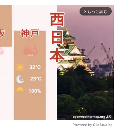
もっと読む
arrow_forward_ios
Powered by 
GliaStudios