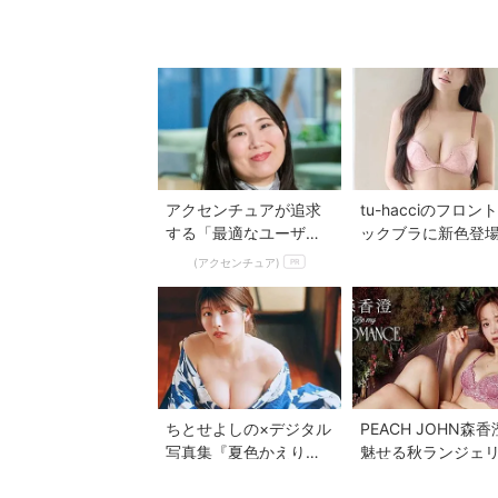
アクセンチュアが追求
tu-hacciのフロン
する「最適なユーザー
ックブラに新色登
接点」づくりの舞台裏
美胸を叶える全7色
(アクセンチュア)
PR
へ
ちとせよしの×デジタル
PEACH JOHN森
写真集『夏色かえり
魅せる秋ランジェ
道』懐かしさ漂う夏の
「Be my ROMANC