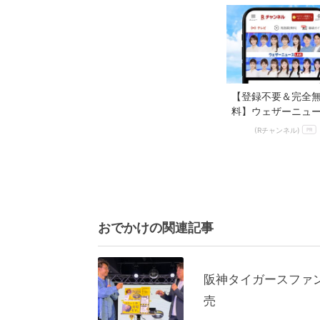
美しさを堪能
新...
【登録不要＆完全
料】ウェザーニュ
がRチャンネルで見
(Rチャンネル)
PR
おでかけの関連記事
阪神タイガースファン
売