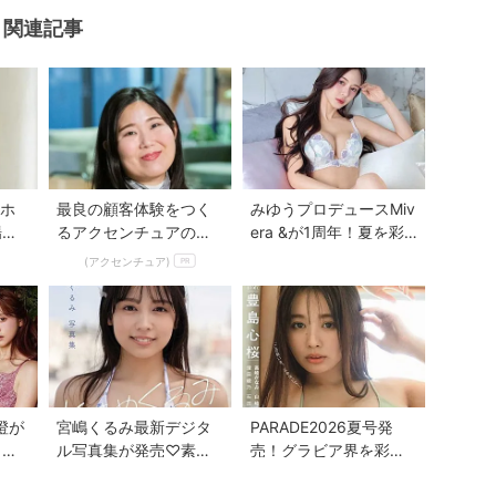
関連記事
Mute
トホ
最良の顧客体験をつく
みゆうプロデュースMiv
場♡
るアクセンチュアのカ
era &が1周年！夏を彩
展開
スタマーフロント領域
る新作ランジェリーコ
(アクセンチュア)
PR
レクション...
香澄が
宮嶋くるみ最新デジタ
PARADE2026夏号発
リー
ル写真集が発売♡素顔
売！グラビア界を彩る
E」
の魅力に出会える『と
人気者7人の魅力が満載