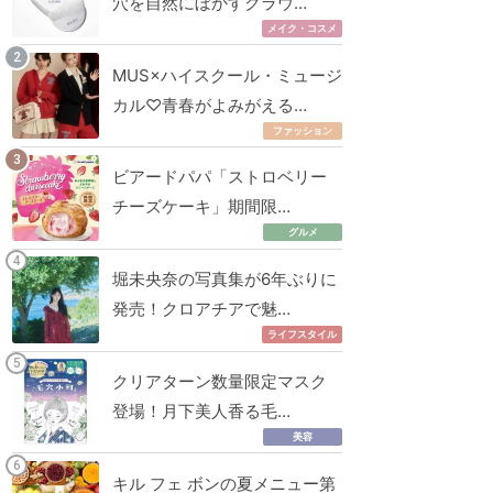
穴を自然にぼかすクラウ…
メイク・コスメ
MUS×ハイスクール・ミュージ
カル♡青春がよみがえる…
ファッション
ビアードパパ「ストロベリー
チーズケーキ」期間限…
グルメ
堀未央奈の写真集が6年ぶりに
発売！クロアチアで魅…
ライフスタイル
クリアターン数量限定マスク
登場！月下美人香る毛…
美容
キル フェ ボンの夏メニュー第