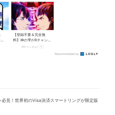
きめくるみ』
無
【登録不要＆完全無
ース
料】神の雫がRチャンネ
放題
ルで見放題
(Rチャンネル)
PR
Recommended by
必見！世界初のVisa決済スマートリングが限定販