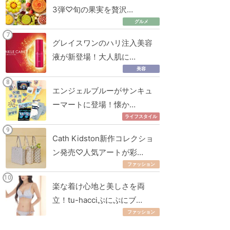
3弾♡旬の果実を贅沢…
グルメ
グレイスワンのハリ注入美容
液が新登場！大人肌に…
美容
エンジェルブルーがサンキュ
ーマートに登場！懐か…
ライフスタイル
Cath Kidston新作コレクショ
ン発売♡人気アートが彩…
ファッション
楽な着け心地と美しさを両
立！tu-hacciぷにぷにブ…
ファッション