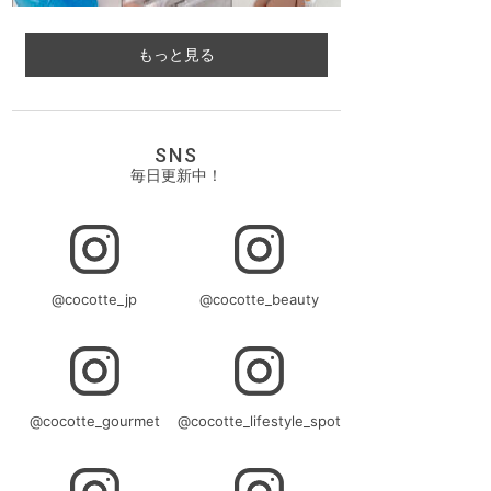
もっと見る
SNS
毎日更新中！
@cocotte_jp
@cocotte_beauty
@cocotte_gourmet
@cocotte_lifestyle_spot