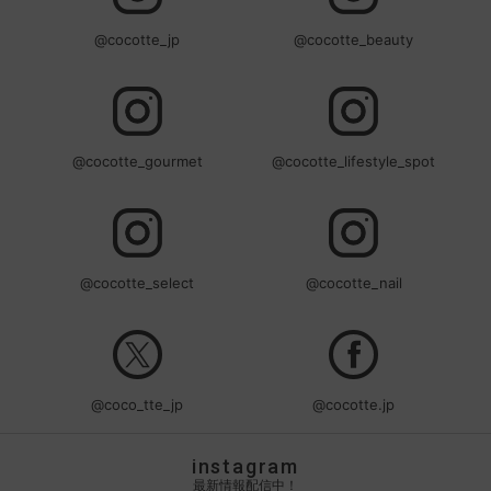
@cocotte_jp
@cocotte_beauty
@cocotte_gourmet
@cocotte_lifestyle_spot
@cocotte_select
@cocotte_nail
@coco_tte_jp
@cocotte.jp
instagram
最新情報配信中！