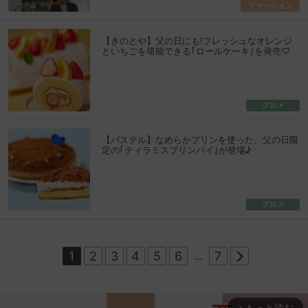
ファッション
【きのとや】父の日にも!フレッシュなオレンジ
といちごを堪能できる｢ロールケーキ｣を発売♡
グルメ
【パステル】なめらかプリンを使った、父の日限
定の｢ティラミスプリンパイ｣が登場♪
グルメ
1
2
3
4
5
6
…
7
もっと読む
arrow_forward_ios