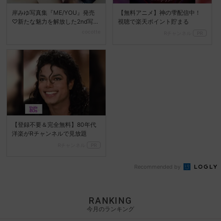
岸みゆ写真集『ME/YOU』発売
【無料アニメ】神の雫配信中！
♡新たな魅力を解放した2nd写真
視聴で楽天ポイント貯まる
集に注目
cocotte
Rチャンネル
PR
【登録不要＆完全無料】80年代
洋楽がRチャンネルで見放題
Rチャンネル
PR
Recommended by
RANKING
今月のランキング