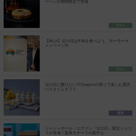
ーヘンが期間限定で登場
グルメ
【MLA】父の日は牛肉を食べよう。モ〜モ〜キ
ャンペーン!!!
グルメ
父の日に贈りたい♡Chaponの香りで楽しむ贅沢
バスタイムギフト
美容
ジャン＝ポール・エヴァン「父の日」限定ショコ
ラが登場！葉巻モチーフの新作も