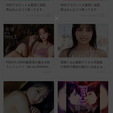
SNSアカウントを着実に成長。
SNSアカウントを着実に成長。
実はみんなココ使ってます。
実はみんなココ使ってます。
Dreaw合同会社
PR
Dreaw合同会社
PR
PEACH JOHN森香澄が魅せる秋
宮嶋くるみ最新デジタル写真集
ランジェリー「Be my ROMANC
が発売♡素顔の魅力に出会える
E」新...
『ときめくるみ』
cocotte
cocotte