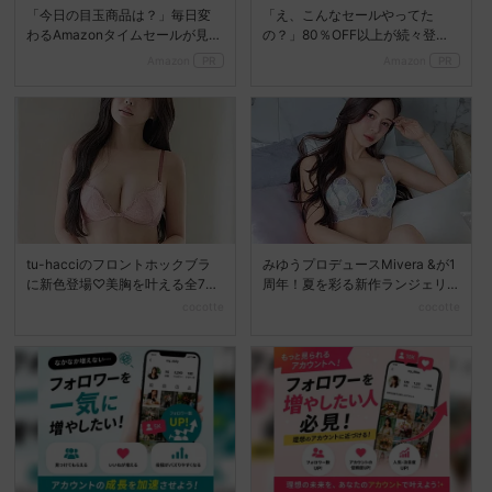
「今日の目玉商品は？」毎日変
「え、こんなセールやってた
わるAmazonタイムセールが見逃
の？」80％OFF以上が続々登
せない
場！Amazonの本気が...
Amazon
PR
Amazon
PR
tu-hacciのフロントホックブラ
みゆうプロデュースMivera &が1
に新色登場♡美胸を叶える全7色
周年！夏を彩る新作ランジェリ
展開へ
ーコレクション...
cocotte
cocotte