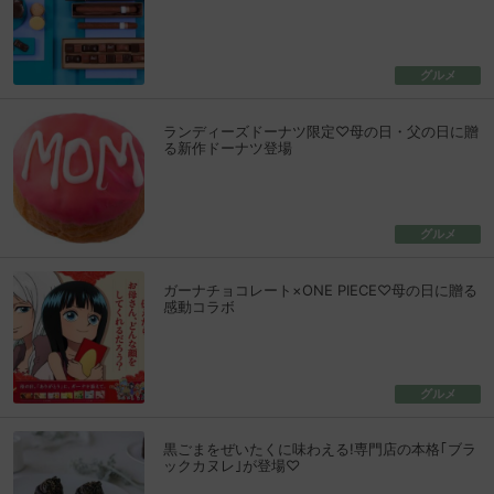
グルメ
ランディーズドーナツ限定♡母の日・父の日に贈
る新作ドーナツ登場
グルメ
ガーナチョコレート×ONE PIECE♡母の日に贈る
感動コラボ
グルメ
黒ごまをぜいたくに味わえる!専門店の本格｢ブラ
ックカヌレ｣が登場♡