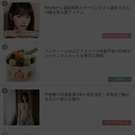
ReVIAから遠近両用カラーコンタクト誕生♡大人
の瞳を彩る新アイテム
メイク・コスメ
アンテノールのぶどうスイーツ特集♡旬の巨峰や
シャインマスカットを贅沢に堪能
グルメ
中村舞の写真集第2弾が発売決定！北海道で魅せ
る大人の新たな魅力
ライフスタイル