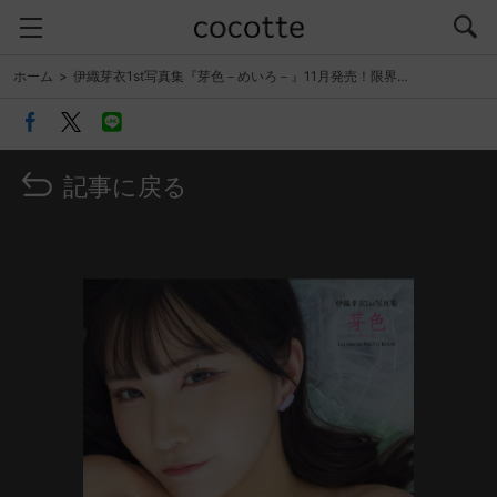
ホーム
伊織芽衣1st写真集『芽色－めいろ－』11月発売！限界…
記事に戻る