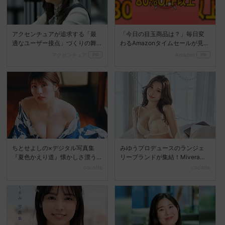
アクセンチュアが追求する「最
「今日の目玉商品は？」毎日変
適なユーザー接点」づくりの舞
わるAmazonタイムセールが見逃
台裏
せない
アクセンチュア
PR
Amazon
PR
ちとせよしの×デジタル写真集
みゆうプロデュースのランジェ
『夏色かえり道』懐かしさ漂う
リーブランドが集結！Mivera＆P
夏の美しさを堪能
OPUP STO...
cocotte
cocotte