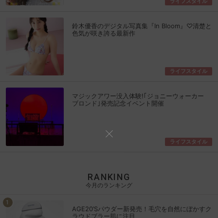
ライフスタイル
鈴木優香のデジタル写真集『In Bloom』♡清楚と
色気が咲き誇る最新作
ライフスタイル
マジックアワー没入体験!｢ジョニーウォーカー
ブロンド｣発売記念イベント開催
ライフスタイル
RANKING
今月のランキング
AGE20’Sパウダー新発売！毛穴を自然にぼかすク
ラウドブラー肌に注目