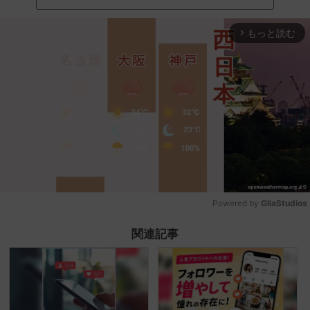
もっと読む
arrow_forward_ios
Powered by 
GliaStudios
Mute
関連記事