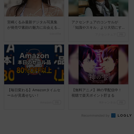
宮嶋くるみ最新デジタル写真集
アクセンチュアのコンサルが
が発売♡素顔の魅力に出会える
「知識やスキル」より大切にす
『ときめくるみ』
る視点
cocotte
アクセンチュア
PR
【毎日変わる】Amazonタイムセ
【無料アニメ】神の雫配信中！
ールが見逃せない！
視聴で楽天ポイント貯まる
Amazon
PR
Rチャンネル
PR
Recommended by