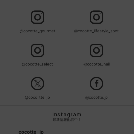
@cocotte_gourmet
@cocotte_lifestyle_spot
@cocotte_select
@cocotte_nail
@coco_tte_jp
@cocotte.jp
instagram
最新情報配信中！
cocotte_jp