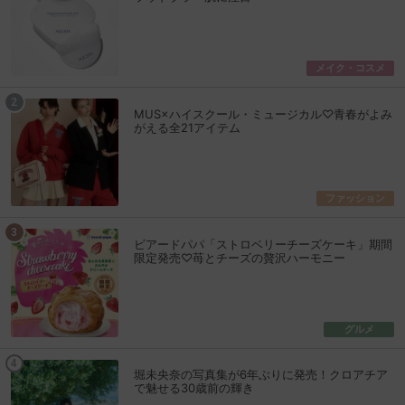
メイク・コスメ
MUS×ハイスクール・ミュージカル♡青春がよみ
がえる全21アイテム
ファッション
ビアードパパ「ストロベリーチーズケーキ」期間
限定発売♡苺とチーズの贅沢ハーモニー
グルメ
堀未央奈の写真集が6年ぶりに発売！クロアチア
で魅せる30歳前の輝き