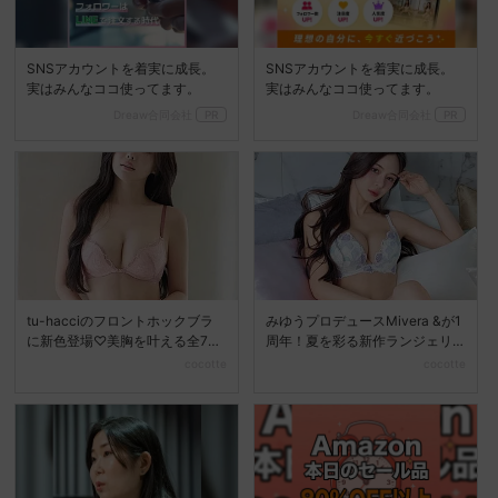
SNSアカウントを着実に成長。
SNSアカウントを着実に成長。
実はみんなココ使ってます。
実はみんなココ使ってます。
Dreaw合同会社
PR
Dreaw合同会社
PR
tu-hacciのフロントホックブラ
みゆうプロデュースMivera &が1
に新色登場♡美胸を叶える全7色
周年！夏を彩る新作ランジェリ
展開へ
ーコレクション...
cocotte
cocotte