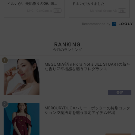
イル〟が、美肌作りの強い味
ドホンがありました
方！
DHC｜CanCam.jp
PR
Marshall Group AB
PR
Recommended by
RANKING
今月のランキング
MEGUMIが語るFlora Notis JILL STUARTの新た
な香り♡幸福感を纏うフレグランス
美容
MERCURYDUO×ハリー・ポッターの特別コレク
ション♡魔法界を纏う限定アイテム登場