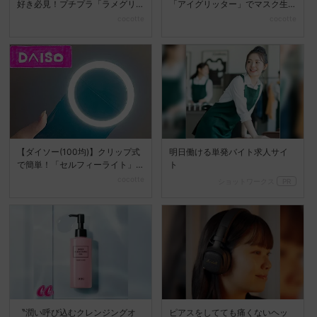
好き必見！プチプラ「ラメグリ
「アイグリッター」でマスク生
ッター」をレビュー...
活でも輝く目元を♡
cocotte
cocotte
【ダイソー(100均)】クリップ式
明日働ける単発バイト求人サイ
で簡単！「セルフィーライト」
ト
で暗闇での写真も明...
cocotte
ショットワークス
PR
〝潤い呼び込むクレンジングオ
ピアスをしてても痛くないヘッ