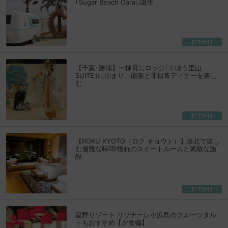
｢Sugar Beach Oarai｣誕生
おでかけ
【千葉･勝浦】一棟貸しロッジ｢ぐぼう里山
SUITE｣に泊まり、能楽と非日常ディナーを楽し
む
おでかけ
【ROKU KYOTO（ロク キョウト）】洛北で楽し
む優雅な時間!憧れのスイートルームと素敵な施
設
おでかけ
星野リゾート リゾナーレ小浜島のフルーツタル
トもおすすめ【夕食編】