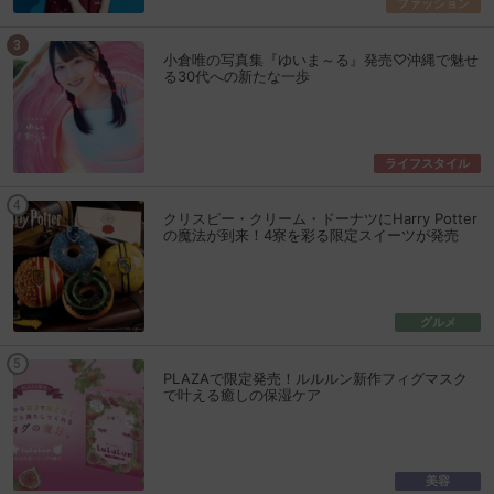
ファッション
小倉唯の写真集『ゆいま～る』発売♡沖縄で魅せ
る30代への新たな一歩
ライフスタイル
クリスピー・クリーム・ドーナツにHarry Potter
の魔法が到来！4寮を彩る限定スイーツが発売
グルメ
PLAZAで限定発売！ルルルン新作フィグマスク
で叶える癒しの保湿ケア
美容