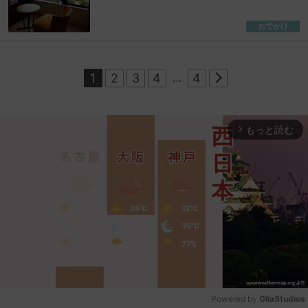
おでかけ
1
2
3
4
…
4
もっと読む
arrow_forward_ios
Powered by 
GliaStudios