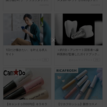
プ」6選
スカラーが誕生♡
cocotte
cocotte
1日だけ働きたい、を叶える求人
＜約1分＞アンケート回答者へ歯
サイト
科医師が監修したガイドブック
をプレゼント。65歳以...
ショットワークス
PR
あんしんインプラント
PR
【キャンドゥ(100均)】キラキラ
【リカフロッシュ】新作コスメ