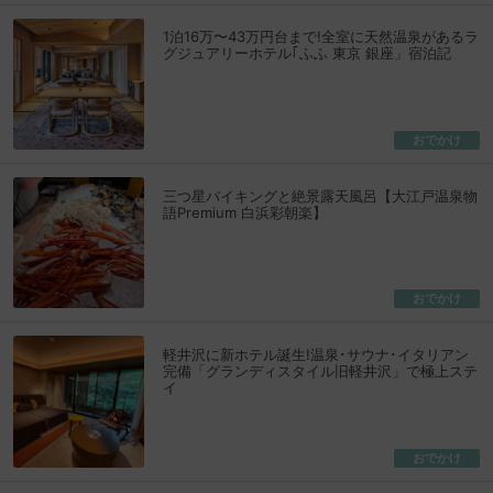
1泊16万〜43万円台まで!全室に天然温泉があるラ
グジュアリーホテル｢ふふ 東京 銀座」宿泊記
おでかけ
三つ星バイキングと絶景露天風呂【大江戸温泉物
語Premium 白浜彩朝楽】
おでかけ
軽井沢に新ホテル誕生!温泉･サウナ･イタリアン
完備「グランディスタイル旧軽井沢」で極上ステ
イ
おでかけ