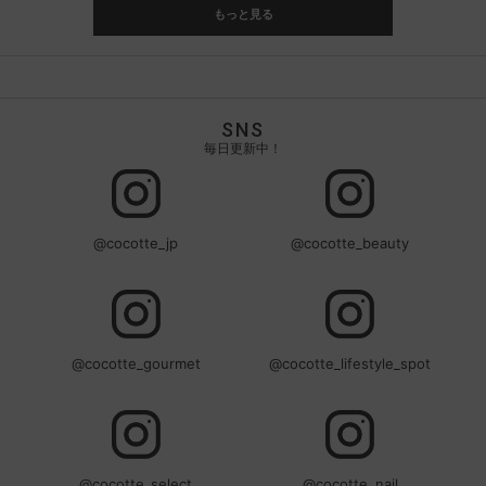
もっと見る
SNS
毎日更新中！
@cocotte_jp
@cocotte_beauty
@cocotte_gourmet
@cocotte_lifestyle_spot
@cocotte_select
@cocotte_nail