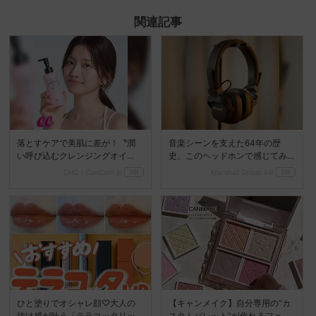
Mute
関連記事
落とすケアで美肌に差が！〝潤
音楽シーンを支えた64年の歴
い呼び込むクレンジングオイ
史、このヘッドホンで感じてみ
ル〟
て
DHC｜CanCam.jp
PR
Marshall Group AB
PR
ひと塗りでオシャレ顔♡大人の
【キャンメイク】自分専用の“カ
抜け感が叶う「テラコッタリッ
スタムパレット”が作れるフェイ